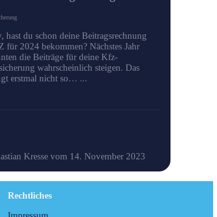
cherung
, hast du schon deine Beitragsrechnung
 für 2024 bekommen? Nächstes Jahr
nten die Beiträge für deine Kfz-
sicherung wahrscheinlich steigen. Das
ngt erstmal nicht so… ...
astian Kresse vom 14. November 2023
Rechtliches
Impressum