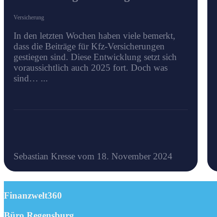
Versicherung
In den letzten Wochen haben viele bemerkt,
dass die Beiträge für Kfz-Versicherungen
gestiegen sind. Diese Entwicklung setzt sich
voraussichtlich auch 2025 fort. Doch was
sind… ...
Sebastian Kresse vom 18. November 2024
Finanzwelt360
Büro Regensburg