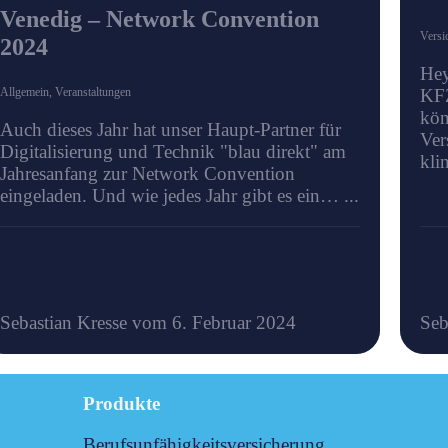
Venedig – Network Convention
Versi
2024
Hey
KFZ
Allgemein
,
Veranstaltungen
kön
Auch dieses Jahr hat unser Haupt-Partner für
Ver
Digitalisierung und Technik "blau direkt" am
kli
Jahresanfang zur Network Convention
eingeladen. Und wie jedes Jahr gibt es ein… ...
Sebastian Kresse vom 6. Februar 2024
Seb
Produkte
Berufsunfähigkeitsversicherung