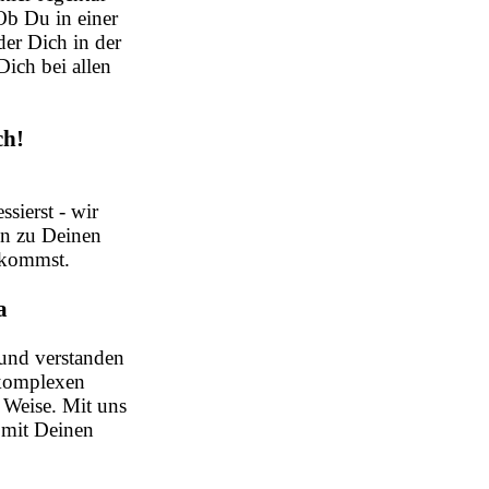
Ob Du in einer
der Dich in der
Dich bei allen
ch!
sierst - wir
en zu Deinen
ekommst.
a
 und verstanden
e komplexen
 Weise. Mit uns
 mit Deinen