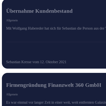
Übernahme Kundenbestand
Allgemein
Mit Wolfgang Habereder hat sich für Sebastian die Person aus der
Sebastian Kresse vom 12. Oktober 2021
Firmengründung Finanzwelt 360 GmbH
Allgemein
Es war einmal vor langer Zeit in einer weit, weit entfernten Galaxi